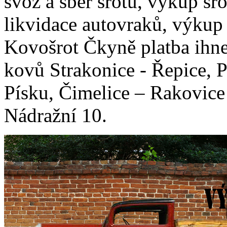
svoz a sběr šrotu, výkup šr
likvidace autovraků, výkup
Kovošrot Čkyně platba ihn
kovů Strakonice - Řepice, P
Písku, Čimelice – Rakovic
Nádražní 10.