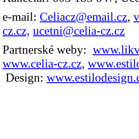
e-mail:
Celiacz@email.cz
,
v
cz.cz,
ucetni@celia-cz.cz
Partnerské weby:
www.likv
www.celia-cz.cz
,
www.estilo
D
esign:
www.estilodesign.