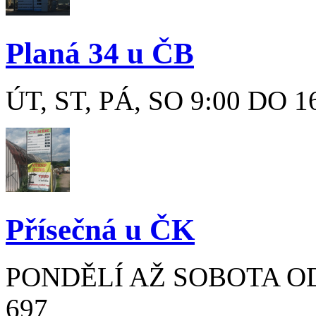
Planá 34 u ČB
ÚT, ST, PÁ, SO 9:00 DO 1
Přísečná u ČK
PONDĚLÍ AŽ SOBOTA OD 9
697