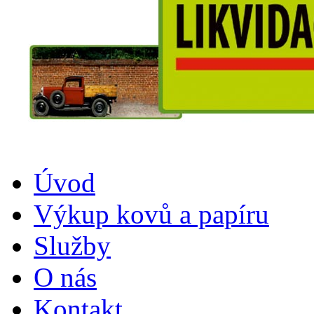
Úvod
Výkup kovů a papíru
Služby
O nás
Kontakt