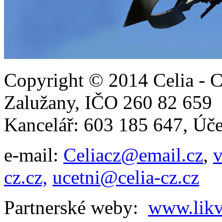
Copyright © 2014 Celia - C
Zalužany,
IČO 260 82 65
Kancelář: 603 185 647, Ú
e-mail:
Celiacz@email.cz
,
v
cz.cz,
ucetni@celia-cz.cz
Partnerské weby:
www.likv