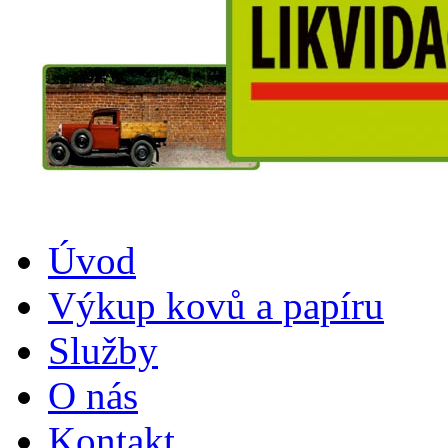
Úvod
Výkup kovů a papíru
Služby
O nás
Kontakt