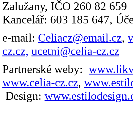
Zalužany,
IČO 260 82 65
Kancelář: 603 185 647, Ú
e-mail:
Celiacz@email.cz
,
v
cz.cz,
ucetni@celia-cz.cz
Partnerské weby:
www.likv
www.celia-cz.cz
,
www.estilo
D
esign:
www.estilodesign.