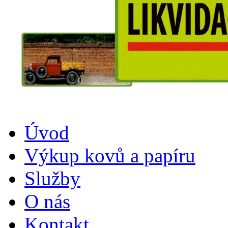
Úvod
Výkup kovů a papíru
Služby
O nás
Kontakt