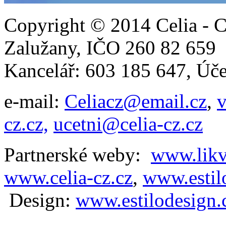
Copyright © 2014 Celia - C
Zalužany,
IČO 260 82 65
Kancelář: 603 185 647, Ú
e-mail:
Celiacz@email.cz
,
v
cz.cz,
ucetni@celia-cz.cz
Partnerské weby:
www.likv
www.celia-cz.cz
,
www.estilo
D
esign:
www.estilodesign.