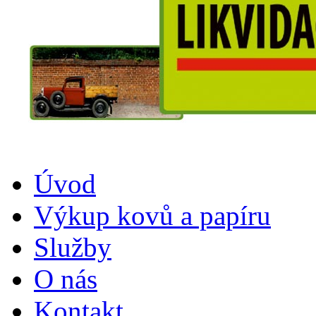
Úvod
Výkup kovů a papíru
Služby
O nás
Kontakt