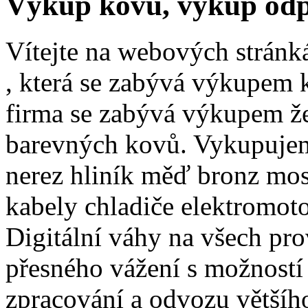
Výkup kovů, výkup odpad
Vítejte na webových stránk
, která se zabývá výkupem k
firma se zabývá výkupem že
barevných kovů. Vykupujeme
nerez hliník měď bronz mos
kabely chladiče elektromoto
Digitální váhy na všech pr
přesného vážení s možností
zpracování a odvozu většíh