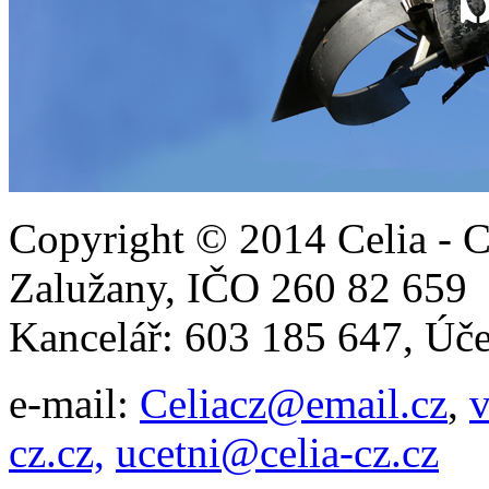
Copyright © 2014 Celia - C
Zalužany,
IČO 260 82 65
Kancelář: 603 185 647, Ú
e-mail:
Celiacz@email.cz
,
v
cz.cz,
ucetni@celia-cz.cz