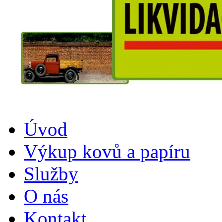
Úvod
Výkup kovů a papíru
Služby
O nás
Kontakt