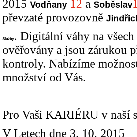
2015
12
a
Vodňany
Soběslav
převzaté provozovně
Jindři
. Digitální váhy na všec
Služby
ověřovány a jsou zárukou p
kontroly. Nabízíme možnost
množství od Vás.
Pro Vaši KARIÉRU v naší sp
V Letech dne 3. 10. 2015