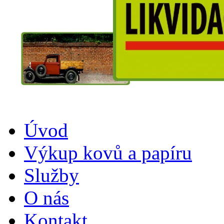
Úvod
Výkup kovů a papíru
Služby
O nás
Kontakt