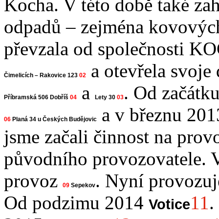
Kocha. V této době také zah
odpadů – zejména kovovýc
převzala od společnosti K
a otevřela svoje 
Čimelicích – Rakovice 123
02
a
. Od začátk
Příbramská 506 Dobříš
04
Lety 30
03
a v březnu 20
06
Planá 34 u Českých Budějovic
jsme začali činnost na pro
původního provozovatele. V
provoz
. Nyní provozu
09
Sepekov
Od podzimu 2014
11
.
Votice