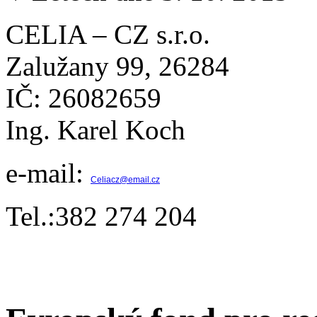
CELIA – CZ s.r.o.
Zalužany 99, 26284
IČ: 26082659
Ing. Karel Koch
e-mail:
Celiacz@email.cz
Tel.:382 274 204