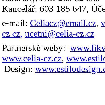
Kancelář: 603 185 647, Ú
e-mail:
Celiacz@email.cz
,
v
cz.cz,
ucetni@celia-cz.cz
Partnerské weby:
www.likv
www.celia-cz.cz
,
www.estilo
D
esign:
www.estilodesign.